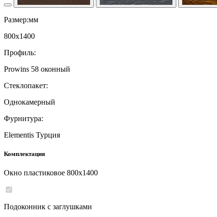
Размер:мм
800
x
1400
Профиль:
Prowins 58 оконный
Стеклопакет:
Однокамерный
Фурнитура:
Elementis Турция
Комплектация
Окно пластиковое
800
x
1400
Подоконник с заглушками