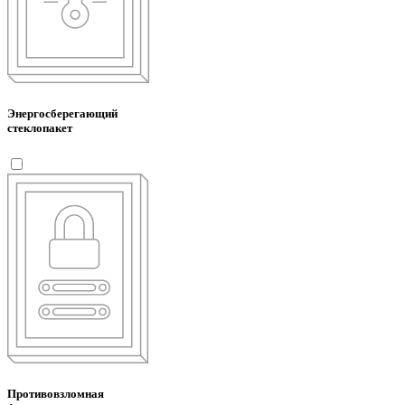
Энергосберегающий
стеклопакет
Противовзломная