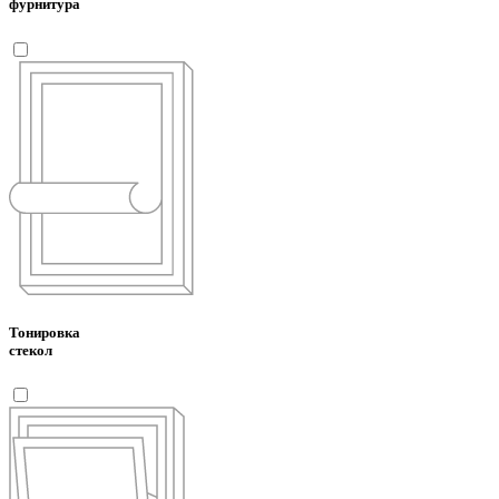
фурнитура
Тонировка
стекол