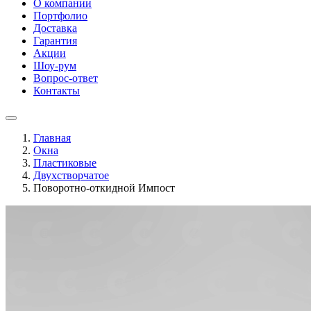
О компании
Портфолио
Доставка
Гарантия
Акции
Шоу-рум
Вопрос-ответ
Контакты
Главная
Окна
Пластиковые
Двухстворчатое
Поворотно-откидной Импост