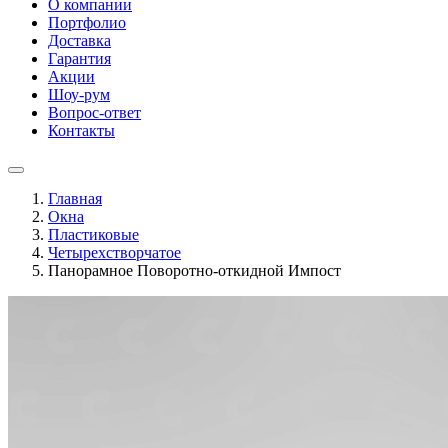
О компании
Портфолио
Доставка
Гарантия
Акции
Шоу-рум
Вопрос-ответ
Контакты
Главная
Окна
Пластиковые
Четырехстворчатое
Панорамное Поворотно-откидной Импост